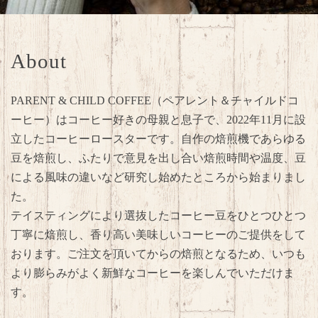
About
PARENT & CHILD COFFEE（ペアレント＆チャイルドコ
ーヒー）はコーヒー好きの母親と息子で、2022年11月に設
立したコーヒーロースターです。自作の焙煎機であらゆる
豆を焙煎し、ふたりで意見を出し合い焙煎時間や温度、豆
による風味の違いなど研究し始めたところから始まりまし
た。
テイスティングにより選抜したコーヒー豆をひとつひとつ
丁寧に焙煎し、香り高い美味しいコーヒーのご提供をして
おります。ご注文を頂いてからの焙煎となるため、いつも
より膨らみがよく新鮮なコーヒーを楽しんでいただけま
す。